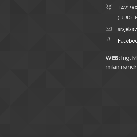
+421 90
( JUDr. 
srzjelsa
Facebo
WEB:
Ing. M
milan.nand