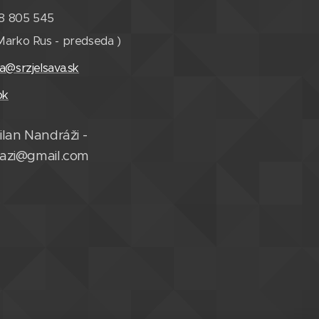
8 805 545
Marko Rus - predseda )
va@srzjelsava.sk
ok
ilan Nandráži -
razi@gmail.com