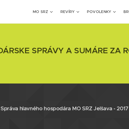
MO SRZ
REVÍRY
POVOLENKY
BR
ÁRSKE SPRÁVY A SUMÁRE ZA R
Správa hlavného hospodára MO SRZ Jelšava - 2017