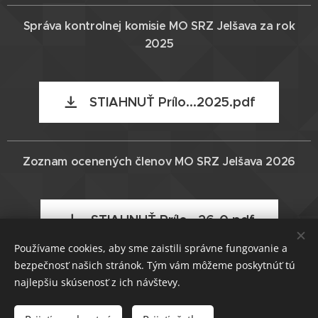
Správa kontrolnej komisie MO SRZ Jelšava za rok
2025
STIAHNUŤ Prílo...2025.pdf
Zoznam ocenených členov MO SRZ Jelšava 2026
STIAHNUŤ Prílo...26-0.pdf
Používame cookies, aby sme zaistili správne fungovanie a
bezpečnosť našich stránok. Tým vám môžeme poskytnúť tú
najlepšiu skúsenosť z ich návštevy.
Web design Ing. Milan Nandráži © 2017
MO SRZ Jelšava
.
Železničná 238, Jelšava, 049 16